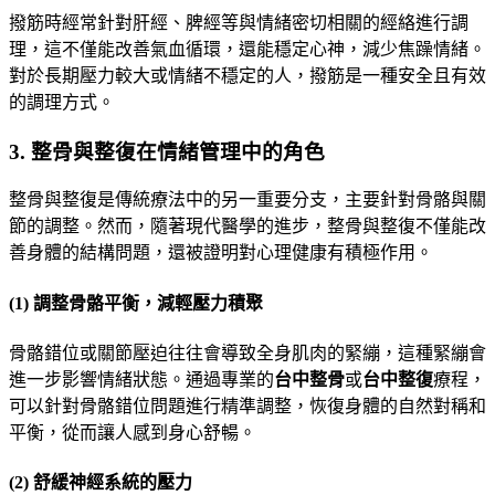
撥筋時經常針對肝經、脾經等與情緒密切相關的經絡進行調
理，這不僅能改善氣血循環，還能穩定心神，減少焦躁情緒。
對於長期壓力較大或情緒不穩定的人，撥筋是一種安全且有效
的調理方式。
3.
整骨與整復在情緒管理中的角色
整骨與整復是傳統療法中的另一重要分支，主要針對骨骼與關
節的調整。然而，隨著現代醫學的進步，整骨與整復不僅能改
善身體的結構問題，還被證明對心理健康有積極作用。
(1)
調整骨骼平衡，減輕壓力積聚
骨骼錯位或關節壓迫往往會導致全身肌肉的緊繃，這種緊繃會
進一步影響情緒狀態。通過專業的
台中整骨
或
台中整復
療程，
可以針對骨骼錯位問題進行精準調整，恢復身體的自然對稱和
平衡，從而讓人感到身心舒暢。
(2)
舒緩神經系統的壓力